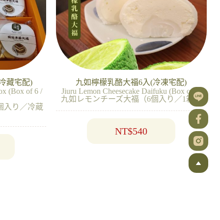
冷藏宅配)
九如檸檬乳酪大福6入(冷凍宅配)
x (Box of 6 /
Jiuru Lemon Cheesecake Daifuku (Box of 6)
九如レモンチーズ大福（6個入り／1箱）
個入り／冷蔵
NT$
540