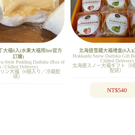
大福6入(水果大福用line官方
北海道雪藏大福禮盒(6入)(
Hokkaido Snow Daifuku Gift Bo
訂購)
Chilled Delivery)
a-Style Pudding Daifuku (Box of
北海道スノー大福ギフト（6
6 / Chilled Delivery)
配送）
リン大福（6個入り／冷蔵配
送）
NT$
540