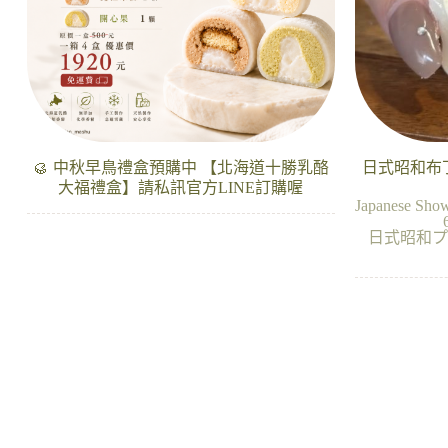
🥮 中秋早鳥禮盒預購中 【北海道十勝乳酪
日式昭和布丁
大福禮盒】請私訊官方LINE訂購喔
Japanese Show
日式昭和プ