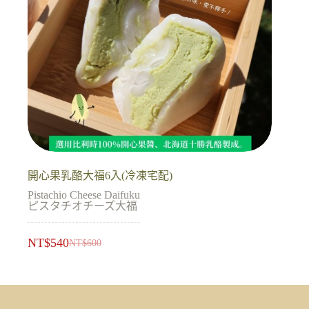
開心果乳酪大福6入(冷凍宅配)
Pistachio Cheese Daifuku
ピスタチオチーズ大福
NT$
540
NT$
600