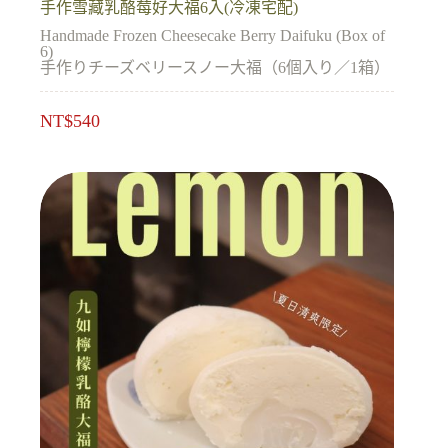
手作雪藏乳酪莓好大福6入(冷凍宅配)
Handmade Frozen Cheesecake Berry Daifuku (Box of
6)
手作りチーズベリースノー大福（6個入り／1箱）
NT$
540