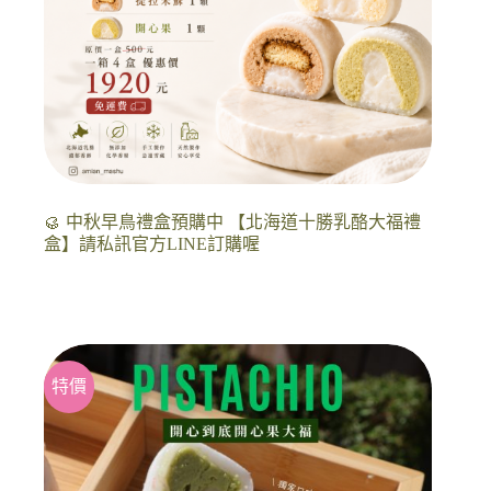
🥮 中秋早鳥禮盒預購中 【北海道十勝乳酪大福禮
盒】請私訊官方LINE訂購喔
特價