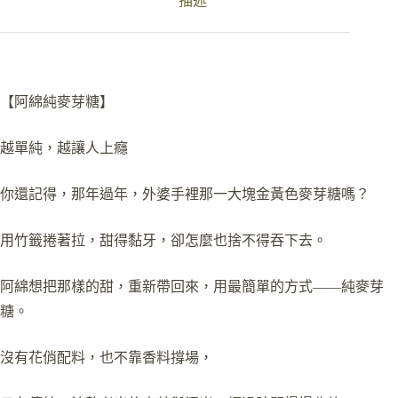
描述
【阿綿純麥芽糖】
越單純，越讓人上癮
你還記得，那年過年，外婆手裡那一大塊金黃色麥芽糖嗎？
用竹籤捲著拉，甜得黏牙，卻怎麼也捨不得吞下去。
阿綿想把那樣的甜，重新帶回來，用最簡單的方式——純麥芽
糖。
沒有花俏配料，也不靠香料撐場，