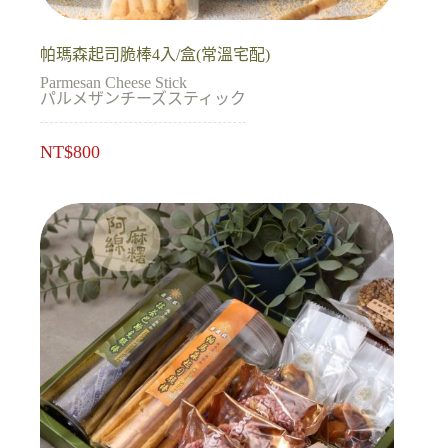
帕瑪森起司脆棒4入/盒(常溫宅配)
Parmesan Cheese Stick
パルメザンチーズスティック
NT$
800