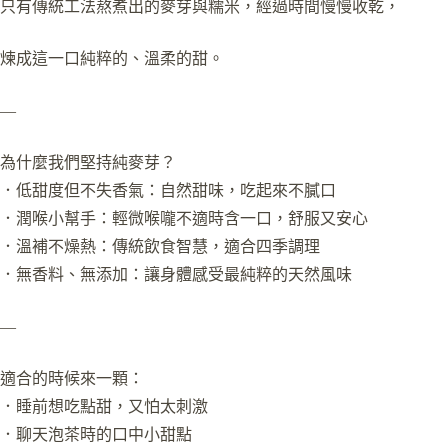
只有傳統工法熬煮出的麥芽與糯米，經過時間慢慢收乾，
煉成這一口純粹的、溫柔的甜。
—
為什麼我們堅持純麥芽？
．低甜度但不失香氣：自然甜味，吃起來不膩口
．潤喉小幫手：輕微喉嚨不適時含一口，舒服又安心
．溫補不燥熱：傳統飲食智慧，適合四季調理
．無香料、無添加：讓身體感受最純粹的天然風味
—
適合的時候來一顆：
．睡前想吃點甜，又怕太刺激
．聊天泡茶時的口中小甜點